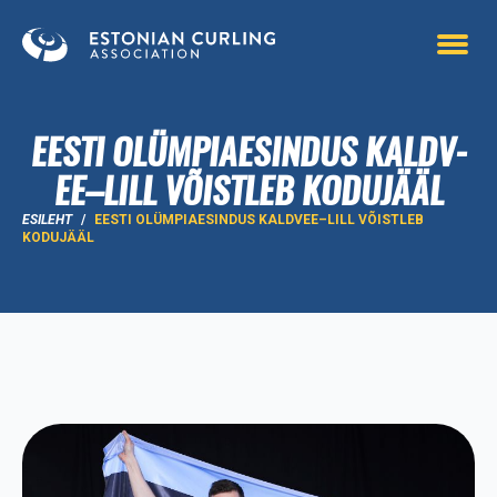
Skip
to
main
content
EESTI OLÜMP­IAESI­NDUS KALDV­
EE–LI­LL VÕISTLEB KODUJÄÄL
ESILEHT
/
EESTI OLÜMPIAESINDUS KALDVEE–LILL VÕISTLEB
KODUJÄÄL