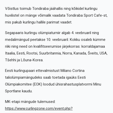
Võistlus toimub Tondiraba jäähallis ning kõikidel kurlingu
huvilistel on mänge võimalik vaadata Tondiraba Sport Cafe-st,
mis pakub kurlingu hallile parimat vaadet.
Segapaaris kurlingu olümpiaturniir algab 4. veebruaril ning
medalimängud peetakse 10. veebruaril. Kokku osaleb kümme
riiki ning need on kvalifitseerumise järjekorras: korraldajamaa
Itaalia, Eesti, Rootsi, Suurbritannia, Norra, Kanada, Šveits, USA,
Tšehhi ja Lõuna-Korea.
Eesti kurlingupaari ettevalmistust Milano Cortina
taliolümpiamängudeks saab toetada igaüks Eesti
Olümpiakomitee (EOK) loodud ühisrahastusplatvormi Minu
Sportlane kaudu.
MK-etapi mängude tulemused:
https://www.curlingzone.com/event.php?