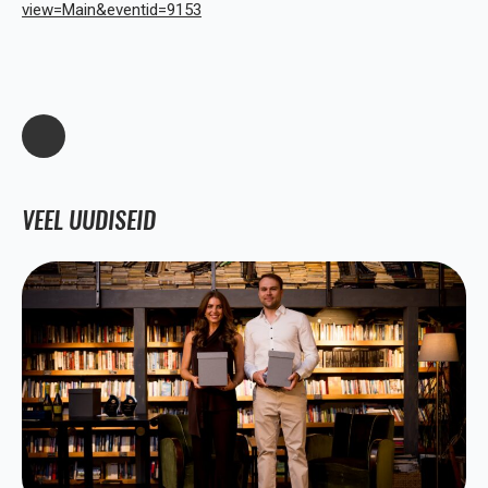
view=Main&eventid=9153
VEEL UUDISEID