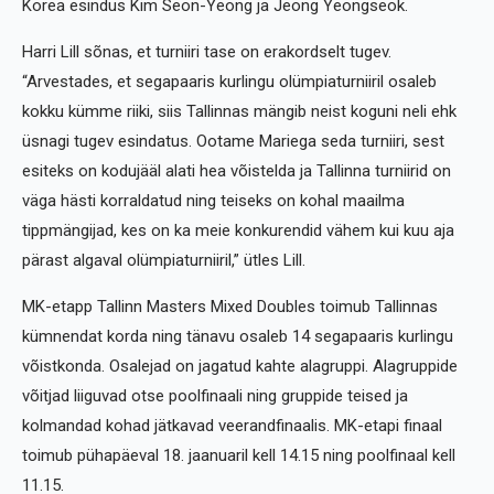
Korea esindus Kim Seon-Yeong ja Jeong Yeongseok.
Harri Lill sõnas, et turniiri tase on erakordselt tugev.
“Arvestades, et segapaaris kurlingu olümpiaturniiril osaleb
kokku kümme riiki, siis Tallinnas mängib neist koguni neli ehk
üsnagi tugev esindatus. Ootame Mariega seda turniiri, sest
esiteks on kodujääl alati hea võistelda ja Tallinna turniirid on
väga hästi korraldatud ning teiseks on kohal maailma
tippmängijad, kes on ka meie konkurendid vähem kui kuu aja
pärast algaval olümpiaturniiril,” ütles Lill.
MK-etapp Tallinn Masters Mixed Doubles toimub Tallinnas
kümnendat korda ning tänavu osaleb 14 segapaaris kurlingu
võistkonda. Osalejad on jagatud kahte alagruppi. Alagruppide
võitjad liiguvad otse poolfinaali ning gruppide teised ja
kolmandad kohad jätkavad veerandfinaalis. MK-etapi finaal
toimub pühapäeval 18. jaanuaril kell 14.15 ning poolfinaal kell
11.15.